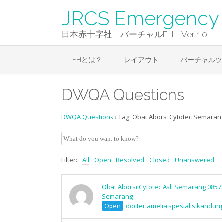
Skip
JRCS Emergency 
to
content
日本赤十字社 バーチャルEH Ver. 1.0
EHとは？
レイアウト
バーチャルツ
DWQA Questions
DWQA Questions
›
Tag: Obat Aborsi Cytotec Semaran
Filter:
All
Open
Resolved
Closed
Unanswered
Obat Aborsi Cytotec Asli Semarang 0857
Semarang
Open
docter amelia spesialis kandun