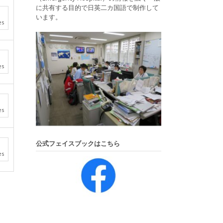
に共有する目的で日英二カ国語で制作して
います。
es
es
es
公式フェイスブックはこちら
es