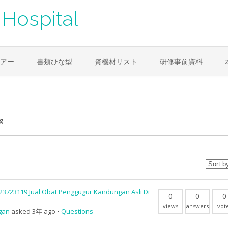
Hospital
アー
書類ひな型
資機材リスト
研修事前資料
g
23723119 Jual Obat Penggugur Kandungan Asli Di
0
0
0
views
answers
vot
gan
asked 3年 ago
•
Questions