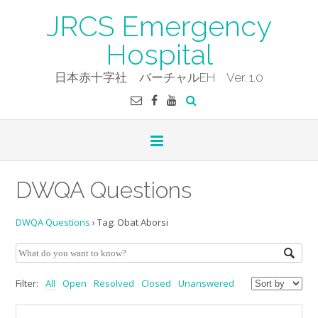
Skip
JRCS Emergency
to
content
Hospital
日本赤十字社 バーチャルEH Ver. 1.0
DWQA Questions
DWQA Questions
›
Tag: Obat Aborsi
Filter:
All
Open
Resolved
Closed
Unanswered