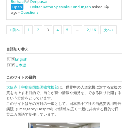
Berhasil Di Denpasar
Open
Dokter Ratna Spesialis Kandungan
asked 3年
ago
•
Questions
« 前へ
1
2
3
4
5
…
2,116
次へ »
言語切り替え
English
日本語
このサイトの目的
大阪赤十字病院国際医療救援部
は、世界中の人道危機に対する支援の
質を向上する目的で、自らが持つ情報や知見を、できる限り公開する
という方針をとっています。
このサイトはその方針の一環として、日本赤十字社の自然災害用野外
病院（Emergency Hospital）の情報を広く一般に共有する目的で日
英二カ国語で制作しています。