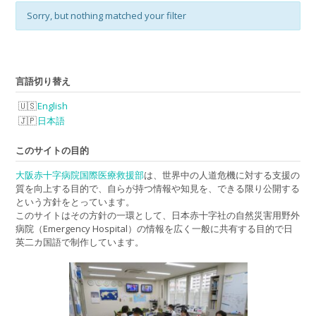
Sorry, but nothing matched your filter
言語切り替え
English
日本語
このサイトの目的
大阪赤十字病院国際医療救援部
は、世界中の人道危機に対する支援の
質を向上する目的で、自らが持つ情報や知見を、できる限り公開する
という方針をとっています。
このサイトはその方針の一環として、日本赤十字社の自然災害用野外
病院（Emergency Hospital）の情報を広く一般に共有する目的で日
英二カ国語で制作しています。