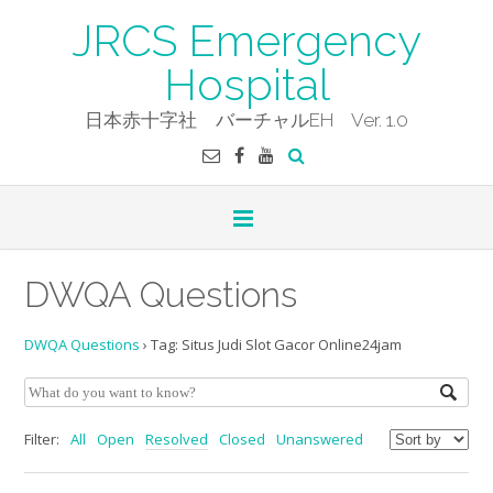
Skip
JRCS Emergency
to
content
Hospital
日本赤十字社 バーチャルEH Ver. 1.0
DWQA Questions
DWQA Questions
›
Tag: Situs Judi Slot Gacor Online24jam
Filter:
All
Open
Resolved
Closed
Unanswered