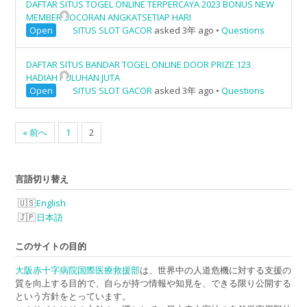
DAFTAR SITUS TOGEL ONLINE TERPERCAYA 2023 BONUS NEW
MEMBER BOCORAN ANGKATSETIAP HARI
Open
SITUS SLOT GACOR
asked 3年 ago
•
Questions
DAFTAR SITUS BANDAR TOGEL ONLINE DOOR PRIZE 123
HADIAH PULUHAN JUTA
Open
SITUS SLOT GACOR
asked 3年 ago
•
Questions
« 前へ
1
2
言語切り替え
English
日本語
このサイトの目的
大阪赤十字病院国際医療救援部
は、世界中の人道危機に対する支援の
質を向上する目的で、自らが持つ情報や知見を、できる限り公開する
という方針をとっています。