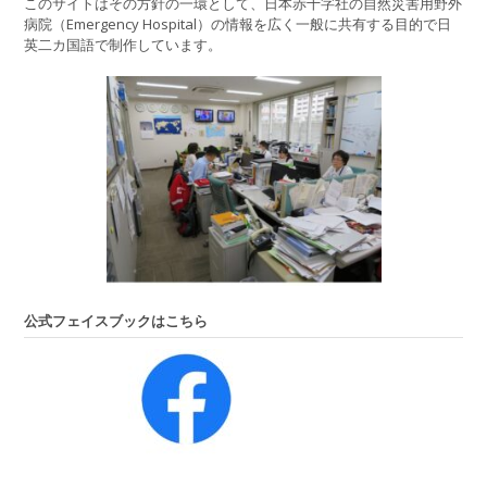
このサイトはその方針の一環として、日本赤十字社の自然災害用野外
病院（Emergency Hospital）の情報を広く一般に共有する目的で日
英二カ国語で制作しています。
公式フェイスブックはこちら