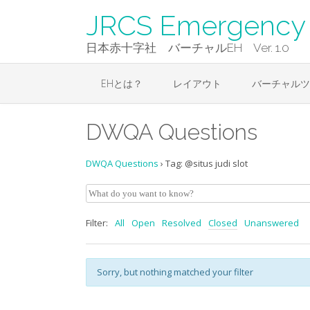
Skip
JRCS Emergency 
to
content
日本赤十字社 バーチャルEH Ver. 1.0
EHとは？
レイアウト
バーチャルツ
DWQA Questions
DWQA Questions
›
Tag: @situs judi slot
Filter:
All
Open
Resolved
Closed
Unanswered
Sorry, but nothing matched your filter