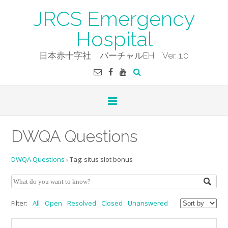
Skip
JRCS Emergency
to
content
Hospital
日本赤十字社 バーチャルEH Ver. 1.0
DWQA Questions
DWQA Questions
›
Tag: situs slot bonus
Filter:
All
Open
Resolved
Closed
Unanswered