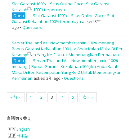
Slot Garansi 100% | Situs Online Gacor Slot Garansi
Kekalahan 100% terpercaya
Open
Slot Garansi 100% | Situs Online Gacor Slot
Garansi Kekalahan 100% terpercaya
asked 3年
ago
•
Questions
Server Thailand Asli New member jamin 100% menang |
Bonus Garansi Kekalahan 100 Jika Anda Kalah Maka Di Beri
Kesempatan Yang Ke-2 Untuk Memenangkan Permainan
Open
Server Thailand Asli New member jamin 100%
menang | Bonus Garansi Kekalahan 100 Jika Anda Kalah
Maka Di Beri Kesempatan Yang Ke-2 Untuk Memenangkan
Permainan
asked 3年 ago
•
Questions
« 前へ
1
2
3
4
5
次へ »
言語切り替え
English
日本語