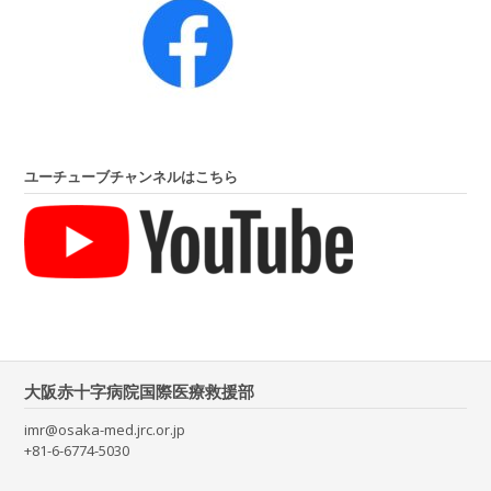
ユーチューブチャンネルはこちら
大阪赤十字病院国際医療救援部
imr@osaka-med.jrc.or.jp
+81-6-6774-5030