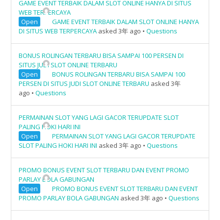
GAME EVENT TERBAIK DALAM SLOT ONLINE HANYA DI SITUS
WEB TERPERCAYA
Open
GAME EVENT TERBAIK DALAM SLOT ONLINE HANYA
DI SITUS WEB TERPERCAYA
asked 3年 ago
•
Questions
BONUS ROLINGAN TERBARU BISA SAMPAI 100 PERSEN DI
SITUS JUDI SLOT ONLINE TERBARU
Open
BONUS ROLINGAN TERBARU BISA SAMPAI 100
PERSEN DI SITUS JUDI SLOT ONLINE TERBARU
asked 3年
ago
•
Questions
PERMAINAN SLOT YANG LAGI GACOR TERUPDATE SLOT
PALING HOKI HARI INI
Open
PERMAINAN SLOT YANG LAGI GACOR TERUPDATE
SLOT PALING HOKI HARI INI
asked 3年 ago
•
Questions
PROMO BONUS EVENT SLOT TERBARU DAN EVENT PROMO
PARLAY BOLA GABUNGAN
Open
PROMO BONUS EVENT SLOT TERBARU DAN EVENT
PROMO PARLAY BOLA GABUNGAN
asked 3年 ago
•
Questions