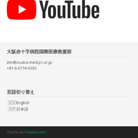
大阪赤十字病院国際医療救援部
imr@osaka-med.jrc.or.jp
+81-6-6774-5030
言語切り替え
English
日本語
Theme by
Freelancelot