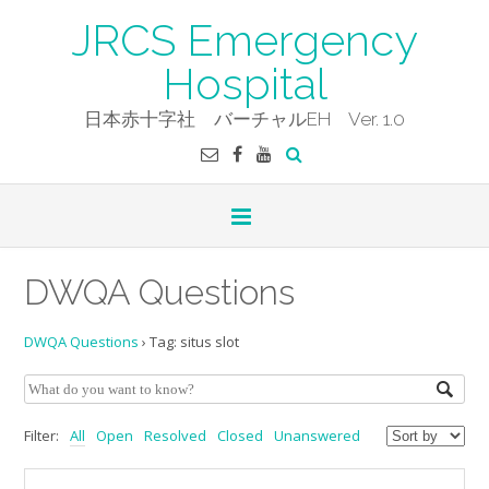
Skip
JRCS Emergency
to
content
Hospital
日本赤十字社 バーチャルEH Ver. 1.0
DWQA Questions
DWQA Questions
›
Tag: situs slot
Filter:
All
Open
Resolved
Closed
Unanswered