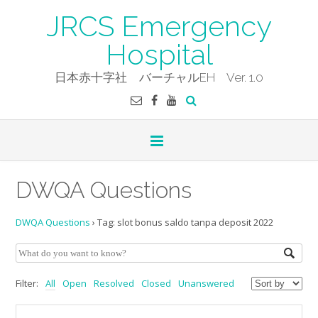
Skip
JRCS Emergency
to
content
Hospital
日本赤十字社 バーチャルEH Ver. 1.0
DWQA Questions
DWQA Questions
›
Tag: slot bonus saldo tanpa deposit 2022
Filter:
All
Open
Resolved
Closed
Unanswered