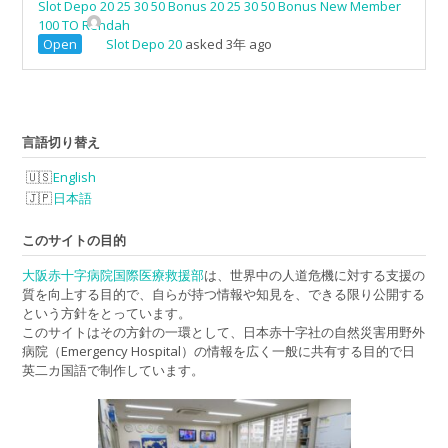
Slot Depo 20 25 30 50 Bonus 20 25 30 50 Bonus New Member
100 TO Rendah
Open
Slot Depo 20
asked 3年 ago
言語切り替え
English
日本語
このサイトの目的
大阪赤十字病院国際医療救援部
は、世界中の人道危機に対する支援の
質を向上する目的で、自らが持つ情報や知見を、できる限り公開する
という方針をとっています。
このサイトはその方針の一環として、日本赤十字社の自然災害用野外
病院（Emergency Hospital）の情報を広く一般に共有する目的で日
英二カ国語で制作しています。