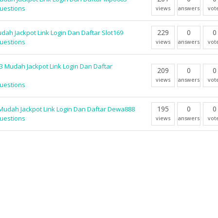
uestions
views
answers
vot
229
0
0
dah Jackpot Link Login Dan Daftar Slot169
uestions
views
answers
vot
3 Mudah Jackpot Link Login Dan Daftar
209
0
0
views
answers
vot
uestions
195
0
0
Mudah Jackpot Link Login Dan Daftar Dewa888
uestions
views
answers
vot