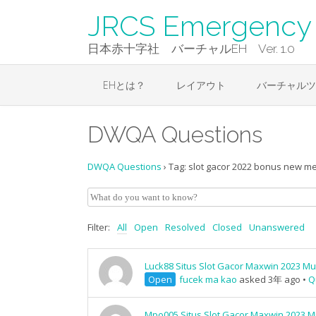
Skip
JRCS Emergency 
to
content
日本赤十字社 バーチャルEH Ver. 1.0
EHとは？
レイアウト
バーチャルツ
DWQA Questions
DWQA Questions
›
Tag: slot gacor 2022 bonus new m
Filter:
All
Open
Resolved
Closed
Unanswered
Luck88 Situs Slot Gacor Maxwin 2023 Mu
Open
fucek ma kao
asked 3年 ago
•
Q
Mpo005 Situs Slot Gacor Maxwin 2023 M