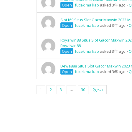
Open
fucek ma kao
asked 3年 ago
•
Q
Slot169 Situs Slot Gacor Maxwin 2023 Mu
Open
fucek ma kao
asked 3年 ago
•
Q
Royalwin88 Situs Slot Gacor Maxwin 202
Royalwin88
Open
fucek ma kao
asked 3年 ago
•
Q
Dewa888 Situs Slot Gacor Maxwin 2023 
Open
fucek ma kao
asked 3年 ago
•
Q
1
2
3
…
30
次へ »