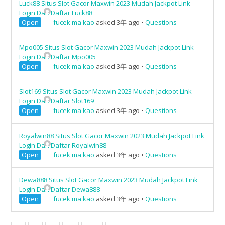
Luck88 Situs Slot Gacor Maxwin 2023 Mudah Jackpot Link
Login Dan Daftar Luck88
Open
fucek ma kao
asked 3年 ago
•
Questions
Mpo005 Situs Slot Gacor Maxwin 2023 Mudah Jackpot Link
Login Dan Daftar Mpo005
Open
fucek ma kao
asked 3年 ago
•
Questions
Slot169 Situs Slot Gacor Maxwin 2023 Mudah Jackpot Link
Login Dan Daftar Slot169
Open
fucek ma kao
asked 3年 ago
•
Questions
Royalwin88 Situs Slot Gacor Maxwin 2023 Mudah Jackpot Link
Login Dan Daftar Royalwin88
Open
fucek ma kao
asked 3年 ago
•
Questions
Dewa888 Situs Slot Gacor Maxwin 2023 Mudah Jackpot Link
Login Dan Daftar Dewa888
Open
fucek ma kao
asked 3年 ago
•
Questions