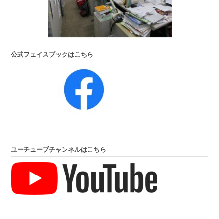
公式フェイスブックはこちら
ユーチューブチャンネルはこちら