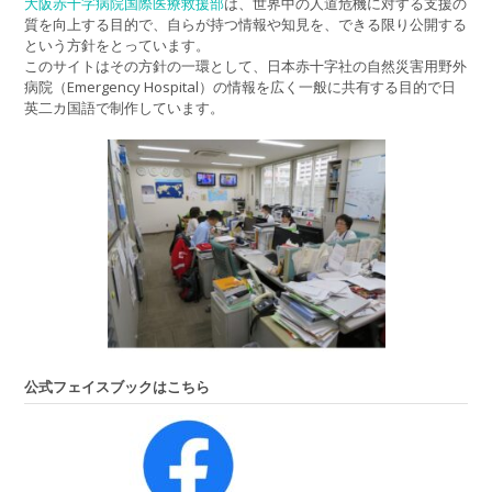
大阪赤十字病院国際医療救援部
は、世界中の人道危機に対する支援の
質を向上する目的で、自らが持つ情報や知見を、できる限り公開する
という方針をとっています。
このサイトはその方針の一環として、日本赤十字社の自然災害用野外
病院（Emergency Hospital）の情報を広く一般に共有する目的で日
英二カ国語で制作しています。
公式フェイスブックはこちら