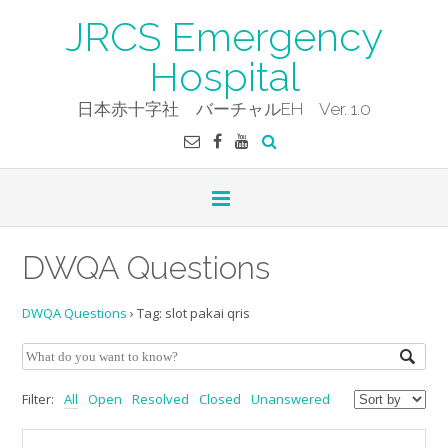
Skip
JRCS Emergency
to
content
Hospital
日本赤十字社 バーチャルEH Ver. 1.0
DWQA Questions
DWQA Questions
›
Tag: slot pakai qris
Filter:
All
Open
Resolved
Closed
Unanswered