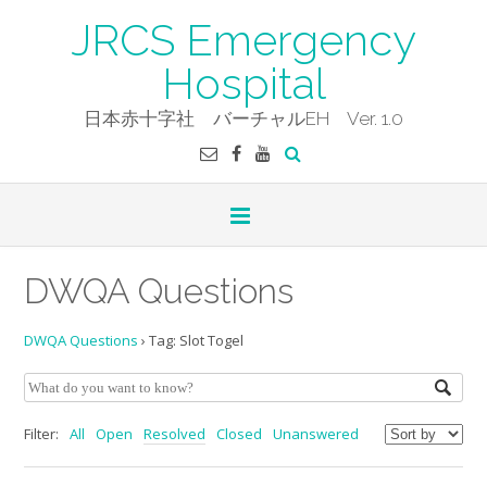
Skip
JRCS Emergency
to
content
Hospital
日本赤十字社 バーチャルEH Ver. 1.0
DWQA Questions
DWQA Questions
›
Tag: Slot Togel
Filter:
All
Open
Resolved
Closed
Unanswered