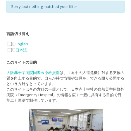
Sorry, but nothing matched your filter
言語切り替え
English
日本語
このサイトの目的
大阪赤十字病院国際医療救援部
は、世界中の人道危機に対する支援の
質を向上する目的で、自らが持つ情報や知見を、できる限り公開する
という方針をとっています。
このサイトはその方針の一環として、日本赤十字社の自然災害用野外
病院（Emergency Hospital）の情報を広く一般に共有する目的で日
英二カ国語で制作しています。