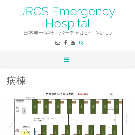
Skip
JRCS Emergency
to
content
Hospital
日本赤十字社 バーチャルEH Ver. 1.0
病棟