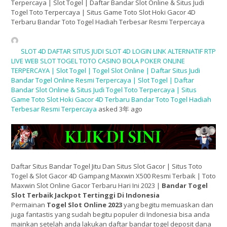
Terpercaya | Slot Togel | Daftar Bandar Slot Online & Situs Judi
Togel Toto Terpercaya | Situs Game Toto Slot Hoki Gacor 4D
Terbaru Bandar Toto Togel Hadiah Terbesar Resmi Terpercaya
SLOT 4D DAFTAR SITUS JUDI SLOT 4D LOGIN LINK ALTERNATIF RTP
LIVE WEB SLOT TOGEL TOTO CASINO BOLA POKER ONLINE
TERPERCAYA | Slot Togel | Togel Slot Online | Daftar Situs Judi
Bandar Togel Online Resmi Terpercaya | Slot Togel | Daftar
Bandar Slot Online & Situs Judi Togel Toto Terpercaya | Situs
Game Toto Slot Hoki Gacor 4D Terbaru Bandar Toto Togel Hadiah
Terbesar Resmi Terpercaya
asked 3年 ago
Daftar Situs Bandar Togel Jitu Dan Situs Slot Gacor | Situs Toto
Togel & Slot Gacor 4D Gampang Maxwin X500 Resmi Terbaik | Toto
Maxwin Slot Online Gacor Terbaru Hari Ini 2023 |
Bandar Togel
Slot Terbaik Jackpot Tertinggi Di Indonesia
Permainan
Togel Slot Online 2023
yang begitu memuaskan dan
juga fantastis yang sudah begitu populer di Indonesia bisa anda
mainkan setelah anda lakukan daftar bandar togel deposit dana