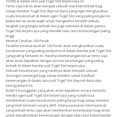
10.000 di dalam situs judi Togel Slot terpercaya ini.
Tentu saja hal ini akan menjadi sebuah manfaat terbaik bagi
setiap member Togel Slot deposit dana yang ingin menghasilkan
suatu kesuksesan di dalam agen Togel Slot yang paling elegan ini.
Maka dari itu anda wajib untuk mengetahui terlebih dahulu
langkah yang begitu terbaik dan juga istimewa di dalam games
Togel Slot terpercaya yang memiliki nilai rasio kemenangan paling
tinggi.
Minimal Taruhan 100 Perak
Terakhir minimal taruhan 100 Perak akan menghasilkan suatu
kesuksesan yang paling sempurna di dalam Bandar judi Togel Slot
yang paling fantastis ini. Hasilnya kemenangan besar tentu saja
akan anda dapatkan dengan proses keuntungan yang paling
terbaik di dalam bandar judi Togel Slot terpercaya.
Sebuah kesuksesan yang nantinya akan menjadi sebuah
dorongan semangat bagi setiap member untuk hasilkan
kemenangan di dalam situs judi Togel Slot deposit dana dan
sering jackpot ini.
Itulah 5 keunggulan yang akan anda dapatkan secara fantastis
melalui agen judi Togel Slot terpercaya yang sudah bisa
memberikan suatu kesuksesan paling besar bagi setiap member
yang telah bermain secara aktif. Adanya pasaran internasional
yang terbaik tentu saja akan memberikan kesempatan bagi anda
untuk menghasilkan kemenangan dengan nilai rasio keberhasilan