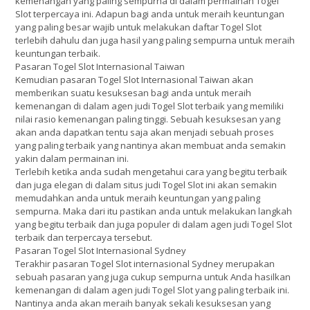
kemenangan yang paling sempurna di dalam permainan Togel
Slot terpercaya ini. Adapun bagi anda untuk meraih keuntungan
yang paling besar wajib untuk melakukan daftar Togel Slot
terlebih dahulu dan juga hasil yang paling sempurna untuk meraih
keuntungan terbaik.
Pasaran Togel Slot Internasional Taiwan
Kemudian pasaran Togel Slot Internasional Taiwan akan
memberikan suatu kesuksesan bagi anda untuk meraih
kemenangan di dalam agen judi Togel Slot terbaik yang memiliki
nilai rasio kemenangan paling tinggi. Sebuah kesuksesan yang
akan anda dapatkan tentu saja akan menjadi sebuah proses
yang paling terbaik yang nantinya akan membuat anda semakin
yakin dalam permainan ini.
Terlebih ketika anda sudah mengetahui cara yang begitu terbaik
dan juga elegan di dalam situs judi Togel Slot ini akan semakin
memudahkan anda untuk meraih keuntungan yang paling
sempurna. Maka dari itu pastikan anda untuk melakukan langkah
yang begitu terbaik dan juga populer di dalam agen judi Togel Slot
terbaik dan terpercaya tersebut.
Pasaran Togel Slot Internasional Sydney
Terakhir pasaran Togel Slot internasional Sydney merupakan
sebuah pasaran yang juga cukup sempurna untuk Anda hasilkan
kemenangan di dalam agen judi Togel Slot yang paling terbaik ini.
Nantinya anda akan meraih banyak sekali kesuksesan yang