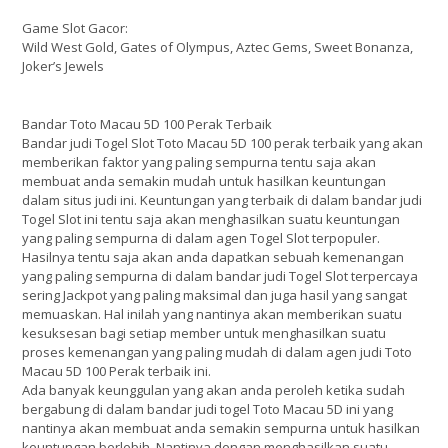
Game Slot Gacor:
Wild West Gold, Gates of Olympus, Aztec Gems, Sweet Bonanza,
Joker’s Jewels
Bandar Toto Macau 5D 100 Perak Terbaik
Bandar judi Togel Slot Toto Macau 5D 100 perak terbaik yang akan
memberikan faktor yang paling sempurna tentu saja akan
membuat anda semakin mudah untuk hasilkan keuntungan
dalam situs judi ini. Keuntungan yang terbaik di dalam bandar judi
Togel Slot ini tentu saja akan menghasilkan suatu keuntungan
yang paling sempurna di dalam agen Togel Slot terpopuler.
Hasilnya tentu saja akan anda dapatkan sebuah kemenangan
yang paling sempurna di dalam bandar judi Togel Slot terpercaya
sering Jackpot yang paling maksimal dan juga hasil yang sangat
memuaskan. Hal inilah yang nantinya akan memberikan suatu
kesuksesan bagi setiap member untuk menghasilkan suatu
proses kemenangan yang paling mudah di dalam agen judi Toto
Macau 5D 100 Perak terbaik ini.
Ada banyak keunggulan yang akan anda peroleh ketika sudah
bergabung di dalam bandar judi togel Toto Macau 5D ini yang
nantinya akan membuat anda semakin sempurna untuk hasilkan
keuntungan berlebih. Nantinya dengan menghasilkan suatu