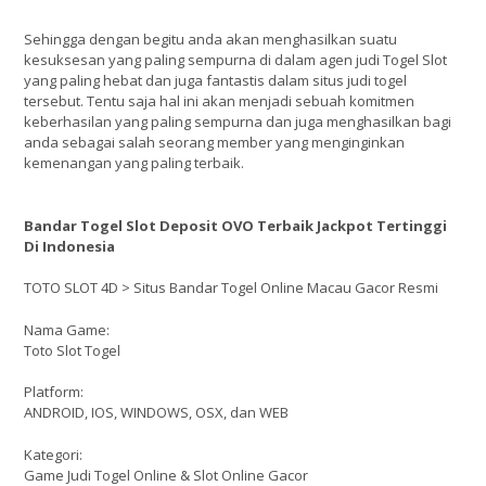
Sehingga dengan begitu anda akan menghasilkan suatu
kesuksesan yang paling sempurna di dalam agen judi Togel Slot
yang paling hebat dan juga fantastis dalam situs judi togel
tersebut. Tentu saja hal ini akan menjadi sebuah komitmen
keberhasilan yang paling sempurna dan juga menghasilkan bagi
anda sebagai salah seorang member yang menginginkan
kemenangan yang paling terbaik.
Bandar Togel Slot Deposit OVO Terbaik Jackpot Tertinggi
Di Indonesia
TOTO SLOT 4D > Situs Bandar Togel Online Macau Gacor Resmi
Nama Game:
Toto Slot Togel
Platform:
ANDROID, IOS, WINDOWS, OSX, dan WEB
Kategori:
Game Judi Togel Online & Slot Online Gacor