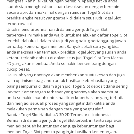
menghasilkan nilai keuntungan berlebih. Apalagi ketika anda
sudah siap menghasilkan suatu kesuksesan dengan bermain
secara apik dan maksimal dengan rumusan Togel Slot dan
prediksi angka result yang terbaik di dalam situs judi Togel Slot
terpercaya ini.
Untuk memulai permainan di dalam agen judi Togel Slot
terpercaya ini maka anda wajib untuk melakukan daftar Togel Slot
terlebih dahulu di dalam situs judi yang paling bertanggung jawab
terhadap kemenangan member. Banyak sekali cara yang bisa
anda maksimalkan termasuk prediksi Togel Slot yang sudah anda
ketahui terlebih dahulu di dalam situs judi Togel Slot Toto Macau
4D yang akan membuat Anda semakin berkembang dengan
cukup pesat.
Hal inilah yang nantinya akan memberikan suatu kesan dan juga
rasa optimisme bagi anda untuk hasilkan keberhasilan yang
paling sempurna di dalam agen judi Togel Slot deposit dana sering
jackpot. Kemenangan terbesar yang nantinya akan membuat
anda semakin mudah untuk hasilkan keberhasilan yang terbaik
dan menjadi sebuah proses yang sangat indah ketika anda
melakukan permainan dengan cara yang begitu aktif.
Bandar Togel Slot Hadiah 4D 3D 2D Terbesar di Indonesia
Bermain di dalam agen judi Togel Slot terbaik ini tentu saja akan
menjadi sebuah keuntungan dan juga keberuntungan bagi
member Togel Slot pemula yang ingin hasilkan kemenangan.