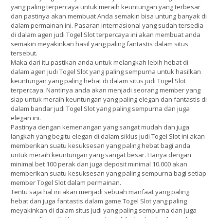
yang paling terpercaya untuk meraih keuntungan yang terbesar
dan pastinya akan membuat Anda semakin bisa untung banyak di
dalam permainan ini. Pasaran internasional yang sudah tersedia
di dalam agen judi Togel Slot terpercaya ini akan membuat anda
semakin meyakinkan hasil yang paling fantastis dalam situs
tersebut.
Maka dari itu pastikan anda untuk melangkah lebih hebat di
dalam agen judi Togel Slot yang paling sempurna untuk hasilkan
keuntungan yang paling hebat di dalam situs judi Togel Slot
terpercaya. Nantinya anda akan menjadi seorang member yang
siap untuk meraih keuntungan yang paling elegan dan fantastis di
dalam bandar judi Togel Slot yang paling sempurna dan juga
elegan ini.
Pastinya dengan kemenangan yang sangat mudah dan juga
langkah yang begitu elegan di dalam siklus judi Togel Slot ini akan
memberikan suatu kesuksesan yang paling hebat bagi anda
untuk meraih keuntungan yang sangat besar. Hanya dengan
minimal bet 100 perak dan juga deposit minimal 10.000 akan
memberikan suatu kesuksesan yang paling sempurna bagi setiap
member Togel Slot dalam permainan.
Tentu saja hal ini akan menjadi sebuah manfaat yang paling
hebat dan juga fantastis dalam game Togel Slot yang paling
meyakinkan di dalam situs judi yang paling sempurna dan juga