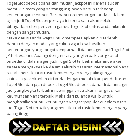
Togel Slot deposit dana dan mudah jackpot ini karena sudah
memiliki sistem yang bertanggung jawab penuh terhadap
kemenangan member. Berapapun kemenangan anda di dalam
agen judi Togel Slot terpercaya ini tentu saja akan selalu
dibayarkan oleh penyedia games Togel Slot untuk anda nikmati
dengan sangat mudah.
Maka dari itu anda wajib untuk mempersiapkan diri terlebih
dahulu dengan modal yang cukup agar bisa hasilkan
kemenangan yang sangat sempurna di dalam agen judi Togel Slot
JP terbesar ini. Apalagi dengan cara yang terbaik yang sudah
tersedia di dalam agen judi Togel Slot terbaik maka anda akan
segera mengakses ke dalam seluruh pasaran internasional yang
sudah memiliki nilai rasio kemenangan yang paling tinggi.
Untuk itu yakinkanlah diri anda dengan melakukan pendaftaran
Togel Slot dan juga deposit Togel Slot deposit dana di dalam agen
judi yang begitu terbaik ini sehingga anda akan menghasilkan
keuntungan yang terbaik. Maka dari itu anda wajib untuk
menghasilkan suatu keuntungan yang terpopuler di dalam agen
judi Togel Slot terbaik yang memiliki nilai rasio kemenangan yang
paling tinggi.