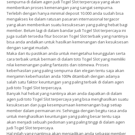
sempurna di dalam agen judi Togel Slot terpercaya yang akan
memberikan proses kemenangan yang sangat sempurna.
Terlebih dengan hanya minimal deposit 10.000 anda sudah bisa
mengakses ke dalam ratusan pasaran internasional tergacor
yang akan memberikan suatu kesuksesan yang paling hebat bagi
member. Belum lagi di dalam bandar judi Togel Slot terpercaya ini
juga sudah tersedia fitur bocoran Togel Slot terbaik yang nantinya
bisa anda andalkan untuk hasilkan kemenangan dan kesuksesan
dengan sangat mudah.
Maka dari itu pastikan anda untuk mengetahui keunggulan serta
cara terbaik untuk bermain di dalam toto Togel Slot yang memiliki
nilai kemenangan paling fantastis dan istimewa. Proses
keberhasilan yang paling sempurna dan elegan tentu saja akan
menjamin keberhasilan anda 100% ditambah dengan adanya
salah satu faktor keuntungan yang paling terbaik di dalam agen
judi toto Togel Slot terpercaya.
Banyak hal hebat yang nantinya akan anda dapatkan di dalam
agen judi toto Togel Slot terpercaya yang bisa menghasilkan suatu
kesuksesan dan juga kesempurnaan kemenangan bagi setiap
member dalam permainan ini. Sehingga dengan begitu rasa anda
untuk menghasilkan keuntungan yang paling besar tentu saja
akan menjadi sebuah pedoman yang paling tinggi di dalam agen
judi Togel Slot terpercaya.
Hal inilah yang nantinya akan menjadikan anda sebagai member