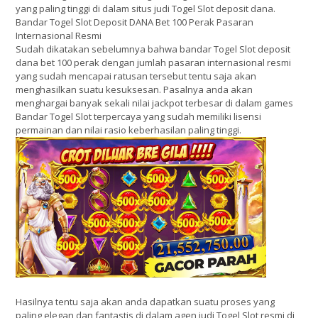
yang paling tinggi di dalam situs judi Togel Slot deposit dana.
Bandar Togel Slot Deposit DANA Bet 100 Perak Pasaran
Internasional Resmi
Sudah dikatakan sebelumnya bahwa bandar Togel Slot deposit
dana bet 100 perak dengan jumlah pasaran internasional resmi
yang sudah mencapai ratusan tersebut tentu saja akan
menghasilkan suatu kesuksesan. Pasalnya anda akan
menghargai banyak sekali nilai jackpot terbesar di dalam games
Bandar Togel Slot terpercaya yang sudah memiliki lisensi
permainan dan nilai rasio keberhasilan paling tinggi.
Hasilnya tentu saja akan anda dapatkan suatu proses yang
paling elegan dan fantastis di dalam agen judi Togel Slot resmi di