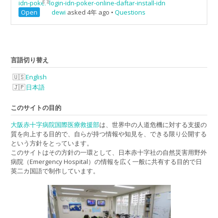
idn-poker-login-idn-poker-online-daftar-install-idn
Open
dewi
asked 4年 ago
•
Questions
言語切り替え
English
日本語
このサイトの目的
大阪赤十字病院国際医療救援部
は、世界中の人道危機に対する支援の
質を向上する目的で、自らが持つ情報や知見を、できる限り公開する
という方針をとっています。
このサイトはその方針の一環として、日本赤十字社の自然災害用野外
病院（Emergency Hospital）の情報を広く一般に共有する目的で日
英二カ国語で制作しています。