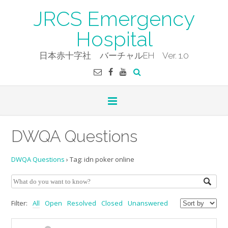
Skip
JRCS Emergency
to
content
Hospital
日本赤十字社 バーチャルEH Ver. 1.0
DWQA Questions
DWQA Questions
›
Tag: idn poker online
Filter:
All
Open
Resolved
Closed
Unanswered