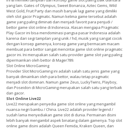
yang lain. Gates of Olympus, Sweet Bonanza, Aztec Gems, Wild
West Gold, Fruit Party dan masih banyak lagi game yang dimiliki
oleh slot gacor Pragmatic. Namun kelima game tersebut adalah
game yang paling diminati dan menjadi favorit para penjudi /
bettor game slot online di Indonesia. Alasan mengapa Pragmatic
Play Gacor ini bisa mendominasi pangsa pasar Indonesia adalah
karena dari segi tampilan yang unik / hd, musik yang sangat cocok
dengan konsep gamenya, konsep game yang bermacam macam
membuat para bettor sangat mencintai game slot online pragmatic
gacor ini. Ini merupakan salah satu provider game slot yang paling
dipermainkan oleh bettor di Mager789.
Slot Online MicroGaming
Provider Slot MicroGaming ini adalah salah satu jenis game yang
banyak dimainkan oleh para bettor, walau tetap pragmatic
menjadi slot dominan. Namun game Zeus, LuckyTwins, Playboy,
dan Poseidon di MicroGaming merupakan salah satu yang terbaik
dan gacor.
Slot Online Live22
Live22 merupakan penyedia game slot online yang mengambil
nuansa negri bambu / China. Live22 adalah provider legend /
sudah lama menyediakan game slot di dunia. Permainan disini
lebih banyak mengambil aspek binatang dalam gamenya. Top slot
online game disini adalah Queen Femida, Kraken Queen, dan