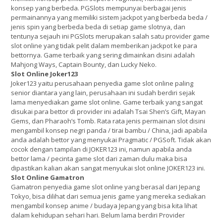
konsep yang berbeda. PGSlots mempunyai berbagai jenis
permainannya yang memiliki sistem jackpot yang berbeda beda /
jenis spin yang berbeda beda di setiap game slotnya, dan
tentunya sejauh ini PGSlots merupakan salah satu provider game
slot online yang tidak pelit dalam memberikan jackpot ke para
bettornya. Game terbaik yang sering dimainkan disini adalah
Mahjong Ways, Captain Bounty, dan Lucky Neko.
Slot Online Joker123
Joker123 yaitu perusahaan penyedia game slot online paling
senior diantara yang lain, perusahaan ini sudah berdiri sejak
lama menyediakan game slot online. Game terbaik yang sangat
disukai para bettor di provider ini adalah Tsai Shen’s Gift, Mayan
Gems, dan Pharaoh’s Tomb. Rata rata jenis permainan slot disini
mengambil konsep negri panda / tirai bambu / China, jadi apabila
anda adalah bettor yang menyukai Pragmatic / PGSoft. Tidak akan
cocok dengan tampilan di JOKER123 ini, namun apabila anda
bettor lama / pecinta game slot dari zaman dulu maka bisa
dipastikan kalian akan sangat menyukai slot online JOKER123 ini.
Slot Online Gamatron
Gamatron penyedia game slot online yang berasal dari Jepang
Tokyo, bisa dilihat dari semua jenis game yang mereka sediakan
mengambil konsep anime / budaya Jepang yang bisa kita lihat
dalam kehidupan sehari hari. Belum lama berdiri Provider