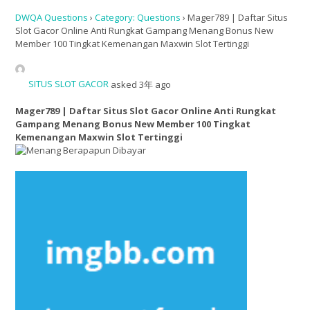
DWQA Questions
›
Category: Questions
›
Mager789 | Daftar Situs
Slot Gacor Online Anti Rungkat Gampang Menang Bonus New
Member 100 Tingkat Kemenangan Maxwin Slot Tertinggi
SITUS SLOT GACOR
asked 3年 ago
Mager789 | Daftar Situs Slot Gacor Online Anti Rungkat
Gampang Menang Bonus New Member 100 Tingkat
Kemenangan Maxwin Slot Tertinggi