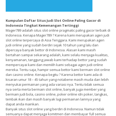
Kumpulan Daftar Situs Judi Slot Online Paling Gacor di
Indonesia Tingkat Kemenangan Tertinggi
Mager789 adalah situs slot online pragmatic paling gacor terbaik di
Indonesia. Kenapa Mager789 ? Karena kami merupakan agen judi
slot online terpercaya di Asia Tenggara. Kami merupakan agen
judi online yang sudah berdiri sejak 10 tahun yang lalu dan
dipercaya banyak bettor di Indonesia. Alasan kami masih
bertahan sampai sekarang adalah, kami selalu menjaga kualitas,
kenyamanan, tanggung jawab kami terhadap bettor yang sudah
mempercayai kami dan memilih kami sebagai agen judi online
mereka. Tentu saja, hampir semua bettor kami bermain slot online
dan casino online. Kenapa begitu ? Karena bettor kami ada di
kisaran umur 18 – 45 tahun yang notabene masih muda dan lebih
menyukai permainan yang ada variasi nya. Tentu tidak semua
nya serta merta bermain slot online, banyak juga member yang
bermain judi bola, casino online, poker online idn poker, tangkas,
tembak ikan dan masih banyak lagi permainan lainnya yang
dapat anda mainkan.
Banyak situs slot online yang berdiri di Indonesia. Namun tidak
semuanya dapat menjaga komitmen dan membayar full semua