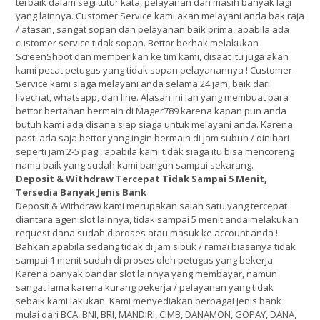
terbaik dalam segi tutur kata, pelayanan dan masih banyak lagi
yang lainnya. Customer Service kami akan melayani anda bak raja
/ atasan, sangat sopan dan pelayanan baik prima, apabila ada
customer service tidak sopan. Bettor berhak melakukan
ScreenShoot dan memberikan ke tim kami, disaat itu juga akan
kami pecat petugas yang tidak sopan pelayanannya ! Customer
Service kami siaga melayani anda selama 24 jam, baik dari
livechat, whatsapp, dan line. Alasan ini lah yang membuat para
bettor bertahan bermain di Mager789 karena kapan pun anda
butuh kami ada disana siap siaga untuk melayani anda. Karena
pasti ada saja bettor yang ingin bermain di jam subuh / dinihari
seperti jam 2-5 pagi, apabila kami tidak siaga itu bisa mencoreng
nama baik yang sudah kami bangun sampai sekarang.
Deposit & Withdraw Tercepat Tidak Sampai 5 Menit,
Tersedia Banyak Jenis Bank
Deposit & Withdraw kami merupakan salah satu yang tercepat
diantara agen slot lainnya, tidak sampai 5 menit anda melakukan
request dana sudah diproses atau masuk ke account anda !
Bahkan apabila sedang tidak di jam sibuk / ramai biasanya tidak
sampai 1 menit sudah di proses oleh petugas yang bekerja.
Karena banyak bandar slot lainnya yang membayar, namun
sangat lama karena kurang pekerja / pelayanan yang tidak
sebaik kami lakukan. Kami menyediakan berbagai jenis bank
mulai dari BCA, BNI, BRI, MANDIRI, CIMB, DANAMON, GOPAY, DANA,