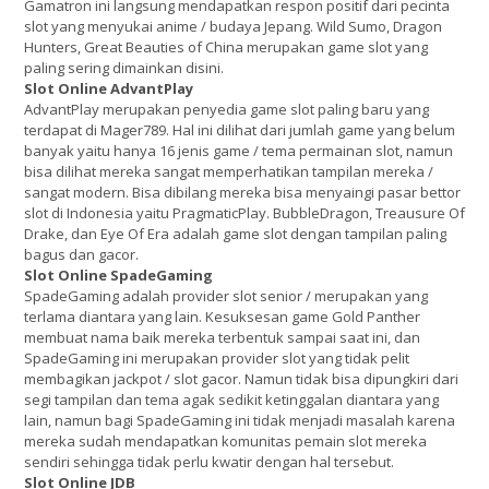
Gamatron ini langsung mendapatkan respon positif dari pecinta
slot yang menyukai anime / budaya Jepang. Wild Sumo, Dragon
Hunters, Great Beauties of China merupakan game slot yang
paling sering dimainkan disini.
Slot Online AdvantPlay
AdvantPlay merupakan penyedia game slot paling baru yang
terdapat di Mager789. Hal ini dilihat dari jumlah game yang belum
banyak yaitu hanya 16 jenis game / tema permainan slot, namun
bisa dilihat mereka sangat memperhatikan tampilan mereka /
sangat modern. Bisa dibilang mereka bisa menyaingi pasar bettor
slot di Indonesia yaitu PragmaticPlay. BubbleDragon, Treausure Of
Drake, dan Eye Of Era adalah game slot dengan tampilan paling
bagus dan gacor.
Slot Online SpadeGaming
SpadeGaming adalah provider slot senior / merupakan yang
terlama diantara yang lain. Kesuksesan game Gold Panther
membuat nama baik mereka terbentuk sampai saat ini, dan
SpadeGaming ini merupakan provider slot yang tidak pelit
membagikan jackpot / slot gacor. Namun tidak bisa dipungkiri dari
segi tampilan dan tema agak sedikit ketinggalan diantara yang
lain, namun bagi SpadeGaming ini tidak menjadi masalah karena
mereka sudah mendapatkan komunitas pemain slot mereka
sendiri sehingga tidak perlu kwatir dengan hal tersebut.
Slot Online JDB