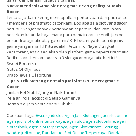
3 Rekomendasi Game Slot Pragmatic Yang Paling Mudah
Bocor
Tentu saja, kami sering mendapatkan pertanyaan dari para bettor
/ member slot pragmatic gacor kami. Bos apa saja slot yang gacor
hari ini ? Sangat banyak pertanyaan seperti ini dan kami akan
bocorkan ke anda bagaimana para pemain kami meraih jackpot
besar di pragmatic play gacor ini / RTP besarnya itu ada di jenis
game yang mana. RTP itu adalah Return To Player / tingkat
kegacoran yang disediakan oleh platform game seperti Pragmatic.
Berikut kami berikan bocoran 3 slot gacor pragmatic hari ini !
Sweet Bonanza
Gates Of Olympus
Drago Jewels Of Fortune
Tips & Trik Menang Bermain Judi Slot Online Pragmatic
Gacor
Jumlah Bet Stabil / Jangan Naik Turun !
Pelajari Pola Jackpot di Setiap Gamenya
Bermain di Jam Sepi Seperti Subuh !
Question Tags:
@situs judi slot
,
Agen Judi Slot
,
agen judi slot online
,
agen judi slot online terpercaya
,
agen slot
,
agen slot online
,
agen
slot terbaik
,
agen slot terpercaya
,
Agen Slot Winrate Tertinggi
,
bandar judi online
,
Bandar Judi Slot Online Terpercaya
,
Bandar