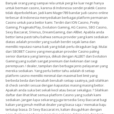
Banyak orang yang sampai rela untuk pergi ke luar negri hanya
untuk bermain casino, karena di Indonesia sendiri praktik Casino
tidak diperbolehkan. Jadi kami Mager789 bandar judi casino online
terbesar di Indonesia menyediakan berbagai platform permainan
Casino untuk para bettor kami. Terdiri dari ION Casino, Pretty
Gaming, PragmaticPlay, Evolution Gaming, AG Casino, SBO Casino,
Sexy Baccarat, SVenus, DreamGaming, dan AllBet. Apabila anda
bettor lama pasti tahu bahwa semua provider yang kami sediakan
diatas adalah provider yang sudah berdiri sejak lama dan
memiliki reputasi nama baik yang tidak perlu diragukan lagi. Mulai
dari SBOBET Casino yang merupakan provider Casino paling
senior diantara yang lainnya, diikuti dengan ALLBET dan Evolution
Gaming yang sudah sangat premium dan kekinian dari segi
perempuan / dealer, tampilan dan berbagai jenis pelayanan yang
mereka sediakan. Yang perlu bettor tahu adalah di setiap
platform casino memiliki minimal dan maximal bet limit yang
berbeda beda dan berubah berubah setiap saatnya, jadi silahkan
di check sendiri sesuai dengan kapasitas masing masing bettor.
Apakah anda suka bet sekali kecil atau besar sekaligus ? Silahkan
daftar dan lihat lihat semua platform Casino yang sudah kami
sediakan. Jangan lupa sekarang juga tersedia Sexy Baccarat bagi
kalian yang jenuh melihat dealer yang biasa saja / memakai baju
tertutup biasa. Di Sexy Baccarat ini, kalian disuguhkan dengan