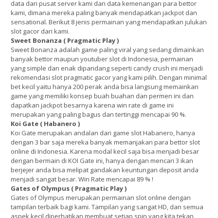
data dari pusat server kami dan data kemenangan para bettor
kami, dimana mereka paling banyak mendapatkan jackpot dan
sensational. Berikut 8 jenis permainan yang mendapatkan julukan
slot gacor dari kami.
Sweet Bonanza ( Pragmatic Play )
Sweet Bonanza adalah game paling viral yang sedang dimainkan
banyak bettor maupun youtuber slot di Indonesia, permainan
yang simple dan enak dipandang seperti candy crush ini menjadi
rekomendasi slot pragmatic gacor yang kami pilih. Dengan minimal
bet kecil yaitu hanya 200 perak anda bisa langsung memainkan
game yang memiliki konsep buah buahan dan permen ini dan
dapatkan jackpot besarnya karena win rate di game ini
merupakan yang paling bagus dan tertinggi mencapai 90 %.
Koi Gate ( Habanero )
Koi Gate merupakan andalan dari game slot Habanero, hanya
dengan 3 bar saja mereka banyak memanjakan para bettor slot
online di Indonesia. Karena modal kecil saja bisa menjadi besar
dengan bermain di KOI Gate ini, hanya dengan mencari 3 ikan
berjejer anda bisa melipat gandakan keuntungan deposit anda
menjadi sangat besar. Win Rate mencapai 89 % !
Gates of Olympus ( Pragmatic Play )
Gates of Olympus merupakan permainan slot online dengan
tampilan terbaik bagi kami. Tampilan yang sangat HD, dan semua
aspek kecil diperhatikan membuat setiap spin yang kita tekan