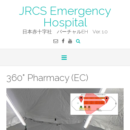
Skip
JRCS Emergency
to
content
Hospital
日本赤十字社 バーチャルEH Ver. 1.0
360° Pharmacy (EC)