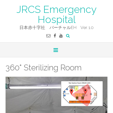
Skip
JRCS Emergency
to
content
Hospital
日本赤十字社 バーチャルEH Ver. 1.0
360° Sterilizing Room