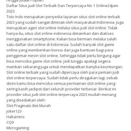
Daftar Situs Judi Slot Terbaik Dan Terpercaya No 1 Online24Jam
2023
Toto Indo merupakan penyedia layanan situs slot online terbaik
2023 yang sudah sangat diminati oleh masyarakat Indonesia. Juga
merupakan agen slot online melalui situs judi slot online. Tidak
hanya itu, situs slot online indonesia dimainkan dan diakses
menggunakan smartphone. Kalian bisa bermain melalui salah
satu daftar slot online di Indonesia. Sudah banyak slot game
online yang memberikan bonus dan juga bantuan bagi para
penggemar mesin slot online. Sehingga tidak perlu bingung agar
bisa mencoba game slot online. Jadi tunggu apalagi segera
mainkan sekarang juga untuk mendapatkan banyka keuntungan.
Slot online terbaik yang sudah dipercaya oleh para pemain judi
slot online terpercaya. Sudah tidak perlu diragukan lagi, sebab
disini kamu bisa mencoba semua permainan slot online yang
sering kasih jackpot dari seluruh provider terbesar. Berikut ini
provider situs judi slot online terpercaya 2023 mudah menang
yang disediakan oleh:
Slot Pragmatic Bet Murah
Joker123
Habanero
CQ9
Microgaming