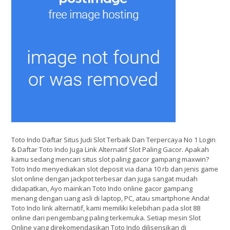
Toto Indo Daftar Situs Judi Slot Terbaik Dan Terpercaya No 1 Login
& Daftar Toto Indo Juga Link Alternatif Slot Paling Gacor. Apakah
kamu sedang mencari situs slot paling gacor gampang maxwin?
Toto Indo menyediakan slot deposit via dana 10 rb dan jenis game
slot online dengan jackpot terbesar dan juga sangat mudah
didapatkan, Ayo mainkan Toto Indo online gacor gampang
menang dengan uang asli di laptop, PC, atau smartphone Anda!
Toto Indo link alternatif, kami memiliki kelebihan pada slot 88
online dari pengembang paling terkemuka. Setiap mesin Slot
Online yang direkomendasikan Toto Indo dilisensikan di