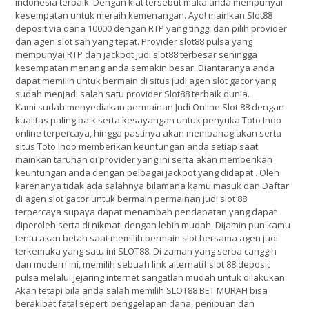
indonesia terbaik. Dengan kiat tersebut maka anda mempunyai
kesempatan untuk meraih kemenangan. Ayo! mainkan Slot88
deposit via dana 10000 dengan RTP yang tinggi dan pilih provider
dan agen slot sah yang tepat. Provider slot88 pulsa yang
mempunyai RTP dan jackpot judi slot88 terbesar sehingga
kesempatan menang anda semakin besar. Diantaranya anda
dapat memilih untuk bermain di situs judi agen slot gacor yang
sudah menjadi salah satu provider Slot88 terbaik dunia.
Kami sudah menyediakan permainan Judi Online Slot 88 dengan
kualitas paling baik serta kesayangan untuk penyuka Toto Indo
online terpercaya, hingga pastinya akan membahagiakan serta
situs Toto Indo memberikan keuntungan anda setiap saat
mainkan taruhan di provider yang ini serta akan memberikan
keuntungan anda dengan pelbagai jackpot yang didapat . Oleh
karenanya tidak ada salahnya bilamana kamu masuk dan Daftar
di agen slot gacor untuk bermain permainan judi slot 88
terpercaya supaya dapat menambah pendapatan yang dapat
diperoleh serta di nikmati dengan lebih mudah. Dijamin pun kamu
tentu akan betah saat memilih bermain slot bersama agen judi
terkemuka yang satu ini SLOT88. Di zaman yang serba canggih
dan modern ini, memilih sebuah link alternatif slot 88 deposit
pulsa melalui jejaring internet sangatlah mudah untuk dilakukan.
Akan tetapi bila anda salah memilih SLOT88 BET MURAH bisa
berakibat fatal seperti penggelapan dana, penipuan dan