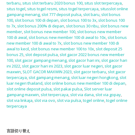
terbaru
,
situs slot terbaru 2020 bonus 100
,
situs slot terpercaya
,
situs togel
,
situs togel resmi
,
situs togel terpercaya
,
situsslot online
gampang menang
,
slot 777 deposit pulsa
,
slot baru
,
slot bonus
100
,
slot bonus 100 di depan
,
slot bonus 100 to 3x
,
slot bonus 100
to 7x
,
slot bonus 200% di depan
,
slot bonus 30 ribu
,
slot bonus new
member
,
slot bonus new member 100
,
slot bonus new member
100 di awal
,
slot bonus new member 100 di awal to 10x
,
slot bonus
new member 100 di awal to 7x
,
slot bonus new member 100 di
awal to kecil
,
slot bonus new member 100 to 10x
,
slot deposit 25
bonus 25
,
slot deposit pulsa
,
slot gacor 2022 bonus new member
100
,
slot gacor gampang menang
,
slot gacor hari ini
,
slot gacor hari
ini 2022
,
slot gacor hari ini 2023
,
slot gacor luar negeri
,
slot gacor
maxwin
,
SLOT GACOR MAXWIN 2023
,
slot gacor terbaru
,
slot gacor
terpercaya
,
slot gampang menang
,
slot luar negeri hongkong
,
slot
luar negeri thailand
,
slot online bonus new member 100 di depan
,
slot online deposit pulsa
,
slot pakai pulsa
,
Slot server luar
gampang maxwin
,
slot terpercaya
,
slot via dana
,
slot via gopay
,
slot via linkaja
,
slot via ovo
,
slot via pulsa
,
togel online
,
togel online
terpercaya
言語切り替え