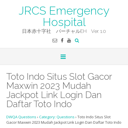
Skip
JRCS Emergency
to
content
Hospital
日本赤十字社 バーチャルEH Ver. 1.0
Toto Indo Situs Slot Gacor
Maxwin 2023 Mudah
Jackpot Link Login Dan
Daftar Toto Indo
DWQA Questions
›
Category: Questions
›
Toto Indo Situs Slot
Gacor Maxwin 2023 Mudah Jackpot Link Login Dan Daftar Toto Indo